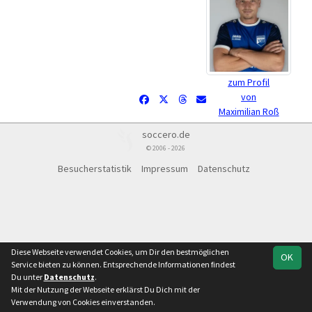
zum Profil
von
Maximilian Roß
soccero.de
© 2006 - 2026
Besucherstatistik
Impressum
Datenschutz
Diese Webseite verwendet Cookies, um Dir den bestmöglichen
OK
Service bieten zu können. Entsprechende Informationen findest
Du unter
Datenschutz
.
Mit der Nutzung der Webseite erklärst Du Dich mit der
Verwendung von Cookies einverstanden.