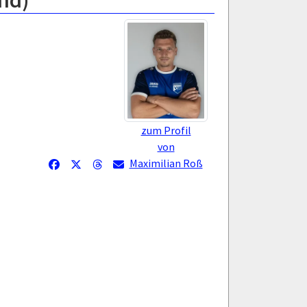
nd)
zum Profil
von
Maximilian Roß