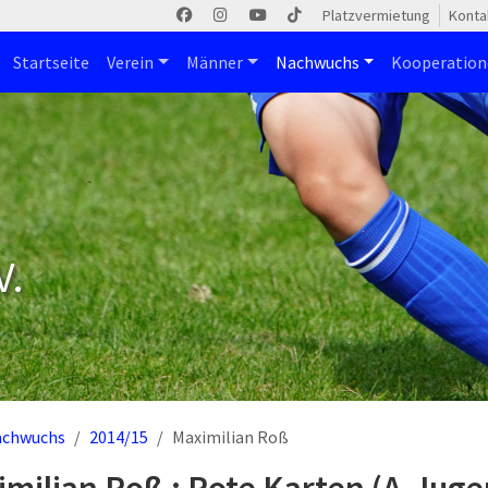
Platzvermietung
Konta
Startseite
Verein
Männer
Nachwuchs
Kooperatio
V.
achwuchs
2014/15
Maximilian Roß