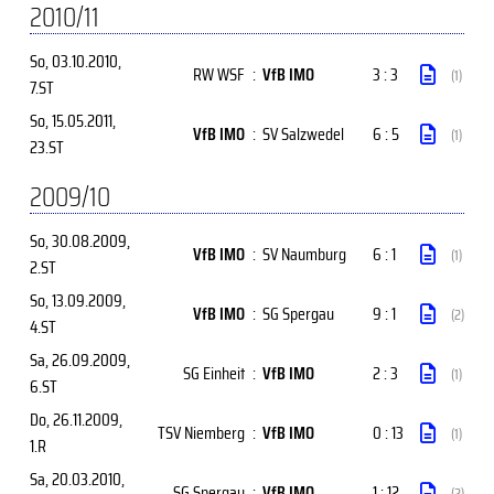
2010/11
So, 03.10.2010
,
RW WSF
:
VfB IMO
3 : 3
(1)
7.ST
So, 15.05.2011
,
VfB IMO
:
SV Salzwedel
6 : 5
(1)
23.ST
2009/10
So, 30.08.2009
,
VfB IMO
:
SV Naumburg
6 : 1
(1)
2.ST
So, 13.09.2009
,
VfB IMO
:
SG Spergau
9 : 1
(2)
4.ST
Sa, 26.09.2009
,
SG Einheit
:
VfB IMO
2 : 3
(1)
6.ST
Do, 26.11.2009
,
TSV Niemberg
:
VfB IMO
0 : 13
(1)
1.R
Sa, 20.03.2010
,
SG Spergau
:
VfB IMO
1 : 12
(2)