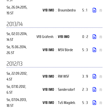
So, 26.04.2015
,
VfB IMO
:
Braunsbedra
5 : 1
(1)
19.ST
2013/14
So, 02.03.2014
,
VfB Gräfenh.
:
VfB IMO
0 : 2
(1)
14.ST
So, 15.06.2014
,
VfB IMO
:
MSV Börde
5 : 3
(1)
26.ST
2012/13
Sa, 22.09.2012
,
VfB IMO
:
RW WSF
3 : 9
(1)
4.ST
So, 07.10.2012
,
VfB IMO
:
Sandersdorf
2 : 3
(1)
6.ST
So, 07.04.2013
,
VfB IMO
:
TuS Magdeb.
5 : 3
(1)
18.ST