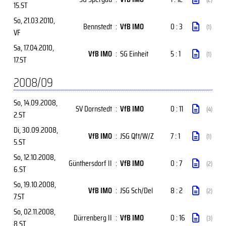
15.ST
So, 21.03.2010
,
Bennstedt
:
VfB IMO
0 : 3
(1)
VF
Sa, 17.04.2010
,
VfB IMO
:
SG Einheit
5 : 1
(1)
17.ST
2008/09
So, 14.09.2008
,
SV Dornstedt
:
VfB IMO
0 : 11
(4)
2.ST
Di, 30.09.2008
,
VfB IMO
:
JSG Qft/W/Z
7 : 1
(1)
5.ST
So, 12.10.2008
,
Günthersdorf II
:
VfB IMO
0 : 7
(2)
6.ST
So, 19.10.2008
,
VfB IMO
:
JSG Sch/Del
8 : 2
(2)
7.ST
So, 02.11.2008
,
Dürrenberg II
:
VfB IMO
0 : 16
(3)
8.ST