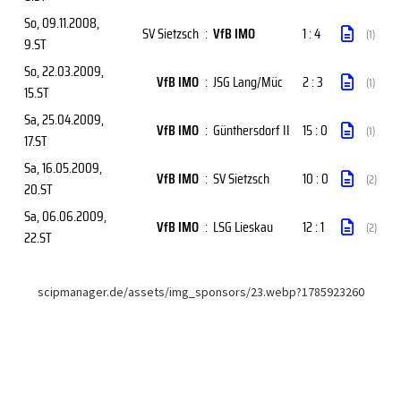
So, 09.11.2008
,
SV Sietzsch
:
VfB IMO
1 : 4
(1)
9.ST
So, 22.03.2009
,
VfB IMO
:
JSG Lang/Müc
2 : 3
(1)
15.ST
Sa, 25.04.2009
,
VfB IMO
:
Günthersdorf II
15 : 0
(1)
17.ST
Sa, 16.05.2009
,
VfB IMO
:
SV Sietzsch
10 : 0
(2)
20.ST
Sa, 06.06.2009
,
VfB IMO
:
LSG Lieskau
12 : 1
(2)
22.ST
scipmanager.de/assets/img_sponsors/23.webp?1785923260