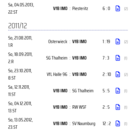
Sa, 04.05.2013
,
VfB IMO
:
Piesteritz
6 : 0
(2)
22.ST
2011/12
So, 21.08.2011
,
Osterwieck
:
VfB IMO
1 : 19
(2)
1.R
So, 18.09.2011
,
SG Thalheim
:
VfB IMO
7 : 3
(1)
2.R
So, 23.10.2011
,
VfL Halle 96
:
VfB IMO
2 : 10
(2)
8.ST
Sa, 12.11.2011
,
VfB IMO
:
SG Thalheim
5 : 5
(1)
11.ST
So, 04.12.2011
,
VfB IMO
:
RW WSF
2 : 5
(1)
13.ST
So, 13.05.2012
,
VfB IMO
:
SV Naumburg
12 : 2
(1)
23.ST