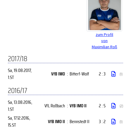
zum Profil
von
Maximilian Roß
2017/18
Sa, 19.08.2017
,
VfB IMO
:
Bitterf-Wolf
2 : 3
(1)
1.ST
2016/17
Sa, 13.08.2016
,
VfL Roßbach
:
VfB IMO II
2 : 5
(2)
1.ST
Sa, 17.12.2016
,
VfB IMO II
:
Bennstedt II
3 : 2
(1)
15.ST