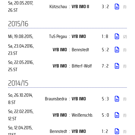
Sa, 20.05.2017
,
Kötzschau
:
VfB IMO II
3 : 2
(1)
26.ST
2015/16
Mi, 19.08.2015
,
TuS Pegau
:
VfB IMO
1 : 8
(2)
Sa, 23.04.2016
,
VfB IMO
:
Bennstedt
5 : 2
(1)
23.ST
So, 22.05.2016
,
VfB IMO
:
Bitterf-Wolf
7 : 2
(1)
25.ST
2014/15
So, 26.10.2014
,
Braunsbedra
:
VfB IMO
5 : 3
(1)
8.ST
So, 22.02.2015
,
VfB IMO
:
Weißenschb.
5 : 0
(1)
12.ST
So, 12.04.2015
,
Bennstedt
:
VfB IMO
1 : 2
(1)
17.ST