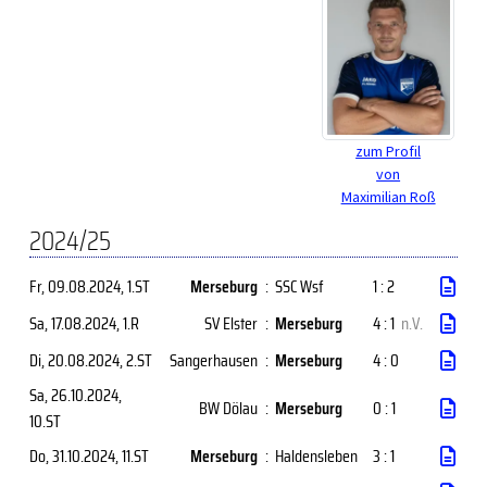
zum Profil
von
Maximilian Roß
2024/25
Fr, 09.08.2024
, 1.ST
Merseburg
:
SSC Wsf
1 : 2
Sa, 17.08.2024
, 1.R
SV Elster
:
Merseburg
4 : 1
n.V.
Di, 20.08.2024
, 2.ST
Sangerhausen
:
Merseburg
4 : 0
Sa, 26.10.2024
,
BW Dölau
:
Merseburg
0 : 1
10.ST
Do, 31.10.2024
, 11.ST
Merseburg
:
Haldensleben
3 : 1