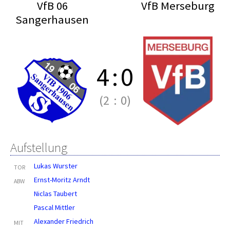
VfB 06
VfB Merseburg
Sangerhausen
4
:
0
(2
:
0)
Aufstellung
Lukas Wurster
TOR
Ernst-Moritz Arndt
ABW
Niclas Taubert
Pascal Mittler
Alexander Friedrich
MIT