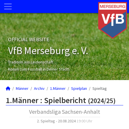
OFFICIAL WEBSITE
VfB Merseburg e. V.
Tradition aus Leidenschaft
Komm zum Fussball in Deiner Stadt!
Männer
Archiv
1.Männer
Spielplan
Spieltag
1.Männer :
Spielbericht
(2024/25)
Verbandsliga Sachsen-Anhalt
2. Spieltag - 20.08.2024
19:00 Uhr