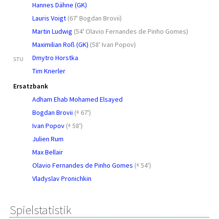
Hannes Dähne (GK)
Lauris Voigt
(
67' Bogdan Brovii
)
Martin Ludwig
(
54' Olavio Fernandes de Pinho Gomes
)
Maximilian Roß (GK)
(
58' Ivan Popov
)
Dmytro Horstka
STU
Tim Knerler
Ersatzbank
Adham Ehab Mohamed Elsayed
Bogdan Brovii
(
67')
Ivan Popov
(
58')
Julien Rum
Max Bellair
Olavio Fernandes de Pinho Gomes
(
54')
Vladyslav Pronichkin
Spielstatistik