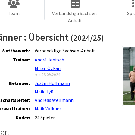
Team
Verbandsliga Sachsen-
Spi
Anhalt
änner :
Übersicht
(2024/25)
Wettbewerb:
Verbandsliga Sachsen-Anhalt
Trainer:
André Jentsch
Miran Özkan
seit 23.09.2024
Betreuer:
Justin Hoffmann
Maik Hyß
schaftsleiter:
Andreas Wellmann
orwarttrainer:
Maik Völkner
Kader:
24 Spieler
art