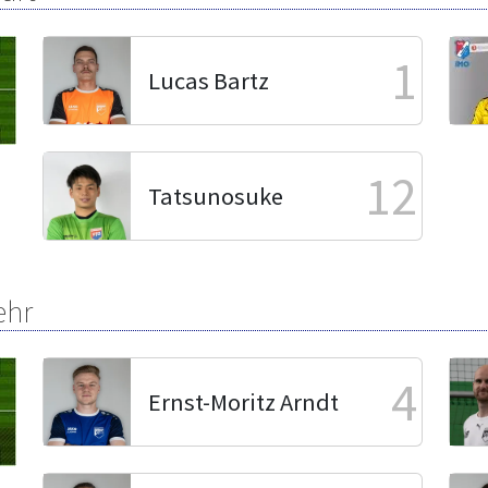
1
Lucas Bartz
12
Tatsunosuke
ehr
4
Ernst-Moritz Arndt