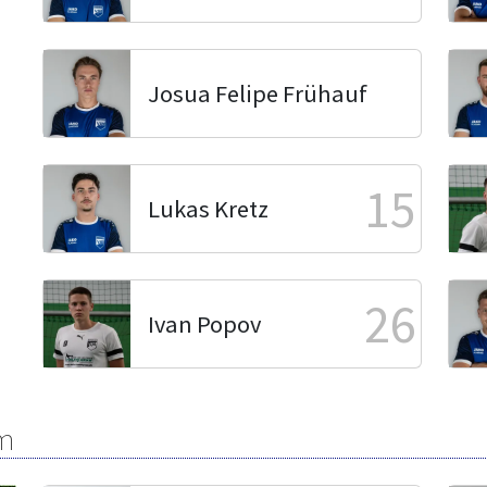
Josua Felipe Frühauf
15
Lukas Kretz
26
Ivan Popov
m