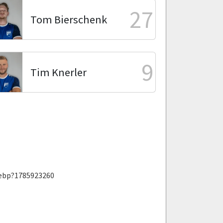
27
Tom Bierschenk
9
Tim Knerler
webp?1785923260