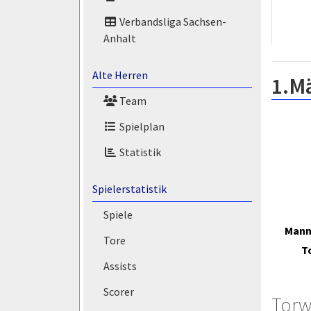
Verbandsliga Sachsen-
Anhalt
Alte Herren
1.M
Team
Spielplan
Statistik
Spielerstatistik
Spiele
Mann
Tore
T
Assists
Scorer
Torw