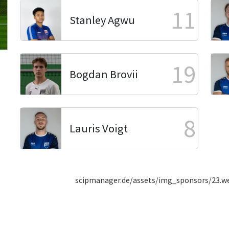
11
Stanley Agwu
19
Bogdan Brovii
8
Lauris Voigt
scipmanager.de/assets/img_sponsors/23.