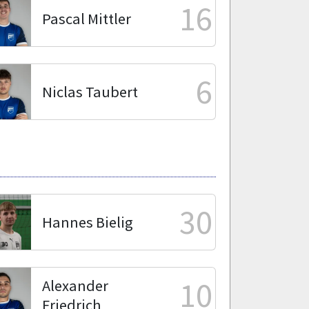
16
Pascal Mittler
6
Niclas Taubert
30
Hannes Bielig
10
Alexander
Friedrich