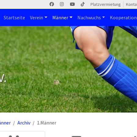
Platzvermietung
Konta
Startseite
Verein
Männer
Nachwuchs
Kooperatio
V.
änner
Archiv
1.Männer