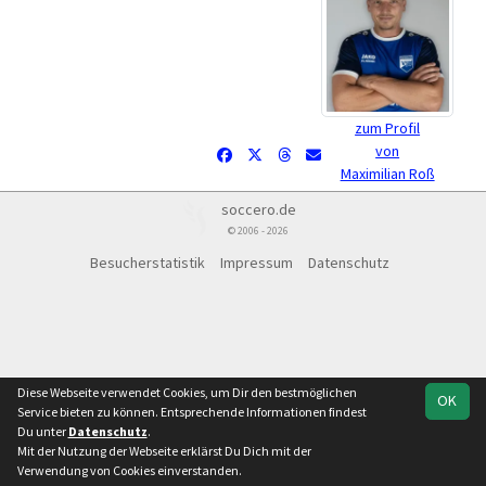
zum Profil
von
Maximilian Roß
soccero.de
© 2006 - 2026
Besucherstatistik
Impressum
Datenschutz
Diese Webseite verwendet Cookies, um Dir den bestmöglichen
OK
Service bieten zu können. Entsprechende Informationen findest
Du unter
Datenschutz
.
Mit der Nutzung der Webseite erklärst Du Dich mit der
Verwendung von Cookies einverstanden.