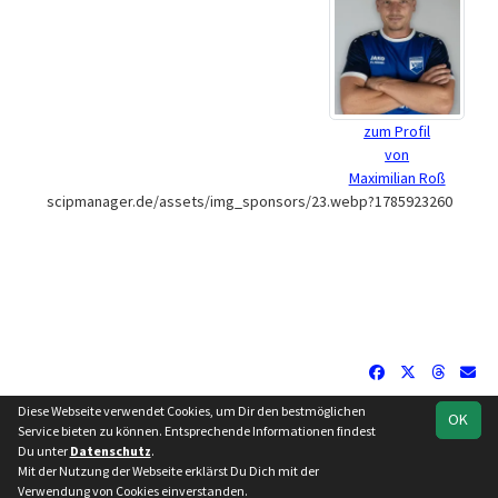
zum Profil
von
Maximilian Roß
scipmanager.de/assets/img_sponsors/23.webp?1785923260
Diese Webseite verwendet Cookies, um Dir den bestmöglichen
OK
soccero.de
Service bieten zu können. Entsprechende Informationen findest
© 2006 - 2026
Du unter
Datenschutz
.
Mit der Nutzung der Webseite erklärst Du Dich mit der
Besucherstatistik
Impressum
Datenschutz
Verwendung von Cookies einverstanden.