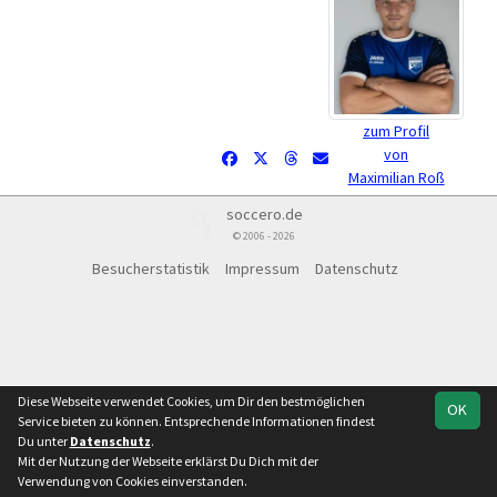
zum Profil
von
Maximilian Roß
soccero.de
© 2006 - 2026
Besucherstatistik
Impressum
Datenschutz
Diese Webseite verwendet Cookies, um Dir den bestmöglichen
OK
Service bieten zu können. Entsprechende Informationen findest
Du unter
Datenschutz
.
Mit der Nutzung der Webseite erklärst Du Dich mit der
Verwendung von Cookies einverstanden.