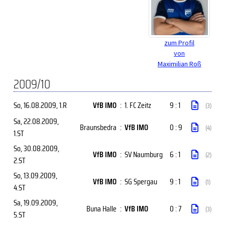
zum Profil
von
Maximilian Roß
2009/10
So, 16.08.2009
, 1.R
VfB IMO
:
1. FC Zeitz
9 : 1
(3)
Sa, 22.08.2009
,
Braunsbedra
:
VfB IMO
0 : 9
(4)
1.ST
So, 30.08.2009
,
VfB IMO
:
SV Naumburg
6 : 1
(2)
2.ST
So, 13.09.2009
,
VfB IMO
:
SG Spergau
9 : 1
(1)
4.ST
Sa, 19.09.2009
,
Buna Halle
:
VfB IMO
0 : 7
(3)
5.ST