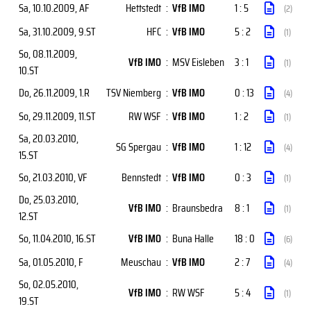
Sa, 10.10.2009
, AF
Hettstedt
:
VfB IMO
1 : 5
(2)
Sa, 31.10.2009
, 9.ST
HFC
:
VfB IMO
5 : 2
(1)
So, 08.11.2009
,
VfB IMO
:
MSV Eisleben
3 : 1
(1)
10.ST
Do, 26.11.2009
, 1.R
TSV Niemberg
:
VfB IMO
0 : 13
(4)
So, 29.11.2009
, 11.ST
RW WSF
:
VfB IMO
1 : 2
(1)
Sa, 20.03.2010
,
SG Spergau
:
VfB IMO
1 : 12
(4)
15.ST
So, 21.03.2010
, VF
Bennstedt
:
VfB IMO
0 : 3
(1)
Do, 25.03.2010
,
VfB IMO
:
Braunsbedra
8 : 1
(1)
12.ST
So, 11.04.2010
, 16.ST
VfB IMO
:
Buna Halle
18 : 0
(6)
Sa, 01.05.2010
, F
Meuschau
:
VfB IMO
2 : 7
(4)
So, 02.05.2010
,
VfB IMO
:
RW WSF
5 : 4
(1)
19.ST