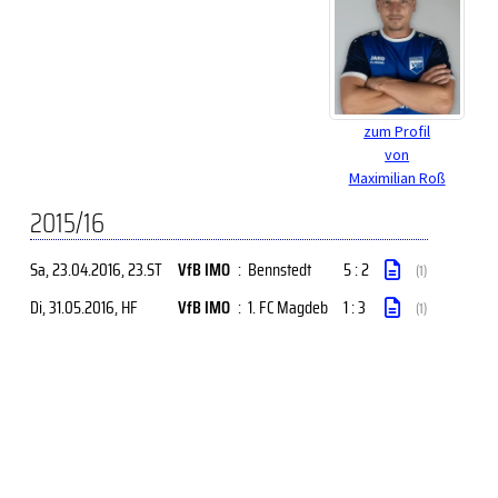
zum Profil
von
Maximilian Roß
2015/16
Sa, 23.04.2016
, 23.ST
VfB IMO
:
Bennstedt
5 : 2
(1)
Di, 31.05.2016
, HF
VfB IMO
:
1. FC Magdeb
1 : 3
(1)