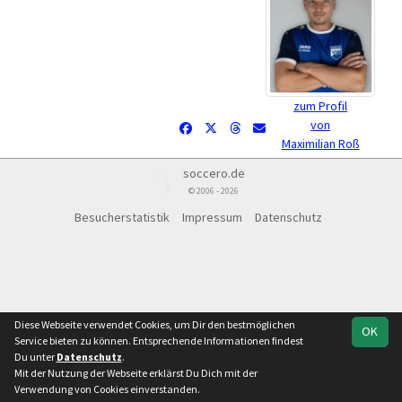
zum Profil
von
Maximilian Roß
soccero.de
© 2006 - 2026
Besucherstatistik
Impressum
Datenschutz
Diese Webseite verwendet Cookies, um Dir den bestmöglichen
OK
Service bieten zu können. Entsprechende Informationen findest
Du unter
Datenschutz
.
Mit der Nutzung der Webseite erklärst Du Dich mit der
Verwendung von Cookies einverstanden.