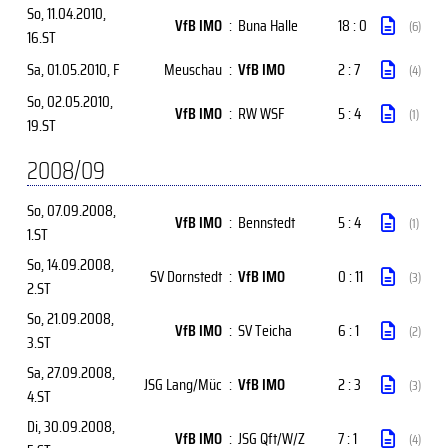
So, 11.04.2010
,
VfB IMO
:
Buna Halle
18 : 0
(6)
16.ST
Sa, 01.05.2010
, F
Meuschau
:
VfB IMO
2 : 7
(4)
So, 02.05.2010
,
VfB IMO
:
RW WSF
5 : 4
(1)
19.ST
2008/09
So, 07.09.2008
,
VfB IMO
:
Bennstedt
5 : 4
(1)
1.ST
So, 14.09.2008
,
SV Dornstedt
:
VfB IMO
0 : 11
(3)
2.ST
So, 21.09.2008
,
VfB IMO
:
SV Teicha
6 : 1
(2)
3.ST
Sa, 27.09.2008
,
JSG Lang/Müc
:
VfB IMO
2 : 3
(3)
4.ST
Di, 30.09.2008
,
VfB IMO
:
JSG Qft/W/Z
7 : 1
(4)