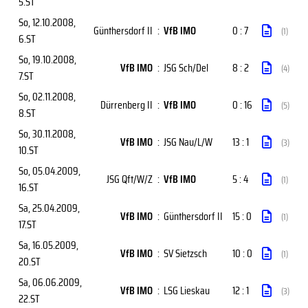
5.ST
So, 12.10.2008
,
Günthersdorf II
:
VfB IMO
0 : 7
(1)
6.ST
So, 19.10.2008
,
VfB IMO
:
JSG Sch/Del
8 : 2
(4)
7.ST
So, 02.11.2008
,
Dürrenberg II
:
VfB IMO
0 : 16
(5)
8.ST
So, 30.11.2008
,
VfB IMO
:
JSG Nau/L/W
13 : 1
(3)
10.ST
So, 05.04.2009
,
JSG Qft/W/Z
:
VfB IMO
5 : 4
(1)
16.ST
Sa, 25.04.2009
,
VfB IMO
:
Günthersdorf II
15 : 0
(1)
17.ST
Sa, 16.05.2009
,
VfB IMO
:
SV Sietzsch
10 : 0
(1)
20.ST
Sa, 06.06.2009
,
VfB IMO
:
LSG Lieskau
12 : 1
(3)
22.ST