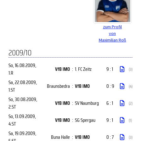
zum Profil
von
Maximilian Roß
2009/10
So, 16.08.2009
,
VfB IMO
:
1. FC Zeitz
9 : 1
(3)
1.R
Sa, 22.08.2009
,
Braunsbedra
:
VfB IMO
0 : 9
(4)
1.ST
So, 30.08.2009
,
VfB IMO
:
SV Naumburg
6 : 1
(2)
2.ST
So, 13.09.2009
,
VfB IMO
:
SG Spergau
9 : 1
(1)
4.ST
Sa, 19.09.2009
,
Buna Halle
:
VfB IMO
0 : 7
(3)
5.ST