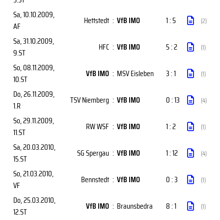
Sa, 10.10.2009
,
Hettstedt
:
VfB IMO
1 : 5
(2)
AF
Sa, 31.10.2009
,
HFC
:
VfB IMO
5 : 2
(1)
9.ST
So, 08.11.2009
,
VfB IMO
:
MSV Eisleben
3 : 1
(1)
10.ST
Do, 26.11.2009
,
TSV Niemberg
:
VfB IMO
0 : 13
(4)
1.R
So, 29.11.2009
,
RW WSF
:
VfB IMO
1 : 2
(1)
11.ST
Sa, 20.03.2010
,
SG Spergau
:
VfB IMO
1 : 12
(4)
15.ST
So, 21.03.2010
,
Bennstedt
:
VfB IMO
0 : 3
(1)
VF
Do, 25.03.2010
,
VfB IMO
:
Braunsbedra
8 : 1
(1)
12.ST