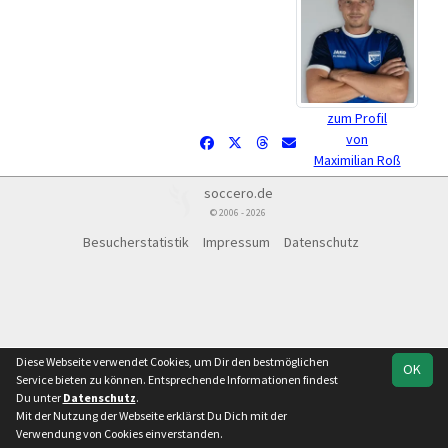
zum Profil
von
Maximilian Roß
soccero.de
© 2006 - 2026
Besucherstatistik
Impressum
Datenschutz
Diese Webseite verwendet Cookies, um Dir den bestmöglichen
OK
Service bieten zu können. Entsprechende Informationen findest
Du unter
Datenschutz
.
Mit der Nutzung der Webseite erklärst Du Dich mit der
Verwendung von Cookies einverstanden.