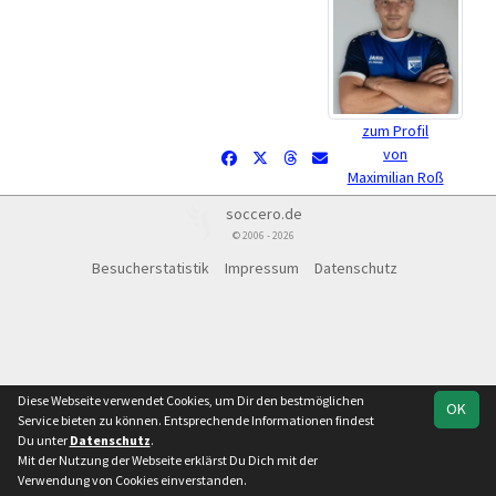
zum Profil
von
Maximilian Roß
soccero.de
© 2006 - 2026
Besucherstatistik
Impressum
Datenschutz
Diese Webseite verwendet Cookies, um Dir den bestmöglichen
OK
Service bieten zu können. Entsprechende Informationen findest
Du unter
Datenschutz
.
Mit der Nutzung der Webseite erklärst Du Dich mit der
Verwendung von Cookies einverstanden.