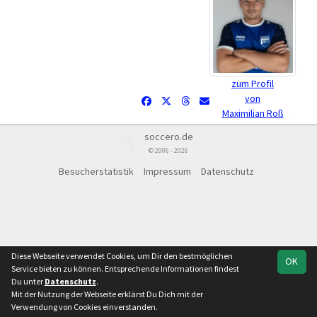
zum Profil
von
Maximilian Roß
soccero.de
© 2006 - 2026
Besucherstatistik
Impressum
Datenschutz
Diese Webseite verwendet Cookies, um Dir den bestmöglichen
OK
Service bieten zu können. Entsprechende Informationen findest
Du unter
Datenschutz
.
Mit der Nutzung der Webseite erklärst Du Dich mit der
Verwendung von Cookies einverstanden.