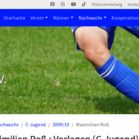
Platzvermietung
Konta
Startseite
Verein
Männer
Nachwuchs
Kooperatio
V.
achwuchs
C-Jugend
2009/10
Maximilian Roß