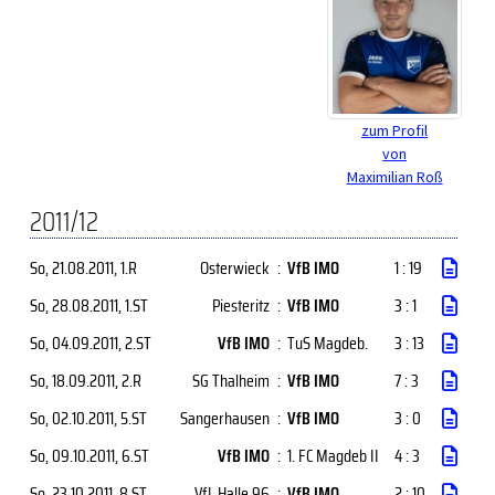
zum Profil
von
Maximilian Roß
2011/12
So, 21.08.2011
, 1.R
Osterwieck
:
VfB IMO
1 : 19
So, 28.08.2011
, 1.ST
Piesteritz
:
VfB IMO
3 : 1
So, 04.09.2011
, 2.ST
VfB IMO
:
TuS Magdeb.
3 : 13
So, 18.09.2011
, 2.R
SG Thalheim
:
VfB IMO
7 : 3
So, 02.10.2011
, 5.ST
Sangerhausen
:
VfB IMO
3 : 0
So, 09.10.2011
, 6.ST
VfB IMO
:
1. FC Magdeb II
4 : 3
So, 23.10.2011
, 8.ST
VfL Halle 96
:
VfB IMO
2 : 10