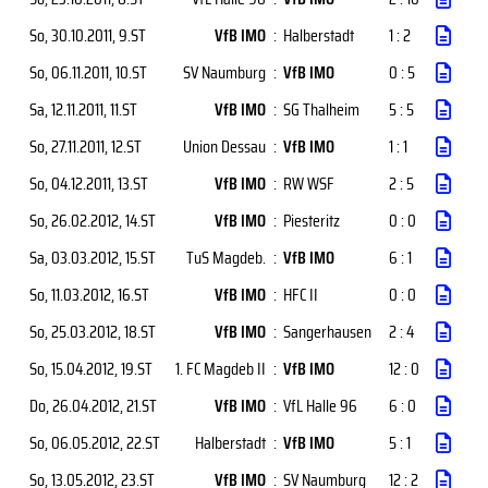
So, 30.10.2011
, 9.ST
VfB IMO
:
Halberstadt
1 : 2
So, 06.11.2011
, 10.ST
SV Naumburg
:
VfB IMO
0 : 5
Sa, 12.11.2011
, 11.ST
VfB IMO
:
SG Thalheim
5 : 5
So, 27.11.2011
, 12.ST
Union Dessau
:
VfB IMO
1 : 1
So, 04.12.2011
, 13.ST
VfB IMO
:
RW WSF
2 : 5
So, 26.02.2012
, 14.ST
VfB IMO
:
Piesteritz
0 : 0
Sa, 03.03.2012
, 15.ST
TuS Magdeb.
:
VfB IMO
6 : 1
So, 11.03.2012
, 16.ST
VfB IMO
:
HFC II
0 : 0
So, 25.03.2012
, 18.ST
VfB IMO
:
Sangerhausen
2 : 4
So, 15.04.2012
, 19.ST
1. FC Magdeb II
:
VfB IMO
12 : 0
Do, 26.04.2012
, 21.ST
VfB IMO
:
VfL Halle 96
6 : 0
So, 06.05.2012
, 22.ST
Halberstadt
:
VfB IMO
5 : 1
So, 13.05.2012
, 23.ST
VfB IMO
:
SV Naumburg
12 : 2