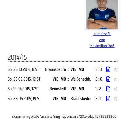
zum Profil
von
Maximilian Roß
2014/15
So, 26.10.2014
, 8.ST
Braunsbedra
:
VfB IMO
5 : 3
(1)
So, 22.02.2015
, 12.ST
VfB IMO
:
Weißenschb.
5 : 0
(1)
So, 12.04.2015
, 17.ST
Bennstedt
:
VfB IMO
1 : 2
(1)
So, 26.04.2015
, 19.ST
VfB IMO
:
Braunsbedra
5 : 1
(1)
scipmanager.de/assets/img_sponsors/23.webp?1785923260