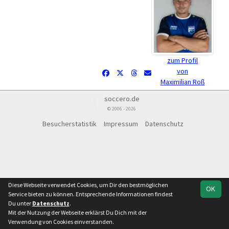
zum Profil
von
Maximilian Roß
soccero.de
© 2006 - 2026
Besucherstatistik
Impressum
Datenschutz
Diese Webseite verwendet Cookies, um Dir den bestmöglichen
OK
Service bieten zu können. Entsprechende Informationen findest
Du unter
Datenschutz
.
Mit der Nutzung der Webseite erklärst Du Dich mit der
Verwendung von Cookies einverstanden.