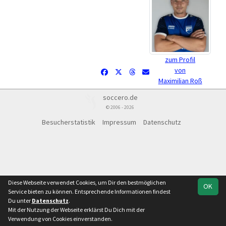
zum Profil
von
Maximilian Roß
soccero.de
© 2006 - 2026
Besucherstatistik
Impressum
Datenschutz
Diese Webseite verwendet Cookies, um Dir den bestmöglichen
OK
Service bieten zu können. Entsprechende Informationen findest
Du unter
Datenschutz
.
Mit der Nutzung der Webseite erklärst Du Dich mit der
Verwendung von Cookies einverstanden.