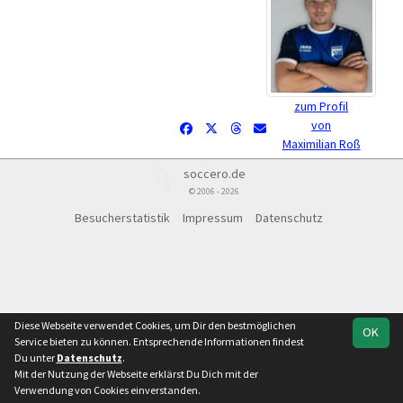
zum Profil
von
Maximilian Roß
soccero.de
© 2006 - 2026
Besucherstatistik
Impressum
Datenschutz
Diese Webseite verwendet Cookies, um Dir den bestmöglichen
OK
Service bieten zu können. Entsprechende Informationen findest
Du unter
Datenschutz
.
Mit der Nutzung der Webseite erklärst Du Dich mit der
Verwendung von Cookies einverstanden.