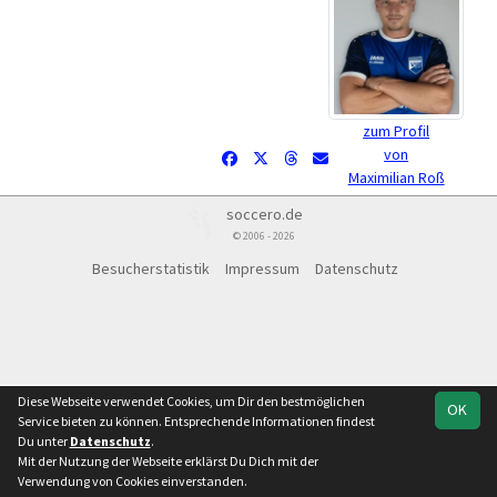
zum Profil
von
Maximilian Roß
soccero.de
© 2006 - 2026
Besucherstatistik
Impressum
Datenschutz
Diese Webseite verwendet Cookies, um Dir den bestmöglichen
OK
Service bieten zu können. Entsprechende Informationen findest
Du unter
Datenschutz
.
Mit der Nutzung der Webseite erklärst Du Dich mit der
Verwendung von Cookies einverstanden.