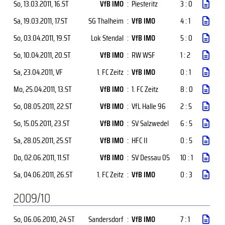
So, 13.03.2011
, 16.ST
VfB IMO
:
Piesteritz
3 : 0
Sa, 19.03.2011
, 17.ST
SG Thalheim
:
VfB IMO
4 : 1
So, 03.04.2011
, 19.ST
Lok Stendal
:
VfB IMO
5 : 0
So, 10.04.2011
, 20.ST
VfB IMO
:
RW WSF
1 : 2
Sa, 23.04.2011
, VF
1. FC Zeitz
:
VfB IMO
0 : 1
Mo, 25.04.2011
, 13.ST
VfB IMO
:
1. FC Zeitz
8 : 0
So, 08.05.2011
, 22.ST
VfB IMO
:
VfL Halle 96
2 : 5
So, 15.05.2011
, 23.ST
VfB IMO
:
SV Salzwedel
6 : 5
Sa, 28.05.2011
, 25.ST
VfB IMO
:
HFC II
0 : 5
Do, 02.06.2011
, 11.ST
VfB IMO
:
SV Dessau 05
10 : 1
Sa, 04.06.2011
, 26.ST
1. FC Zeitz
:
VfB IMO
0 : 3
2009/10
So, 06.06.2010
, 24.ST
Sandersdorf
:
VfB IMO
7 : 1