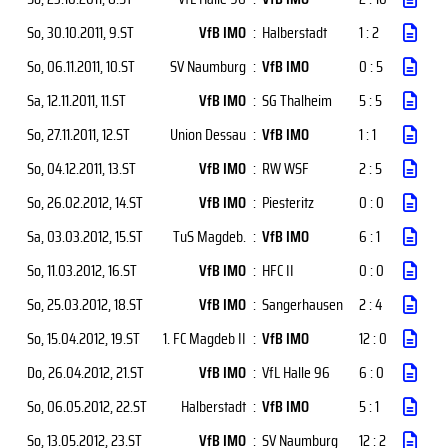
So, 30.10.2011
, 9.ST
VfB IMO
:
Halberstadt
1 : 2
So, 06.11.2011
, 10.ST
SV Naumburg
:
VfB IMO
0 : 5
Sa, 12.11.2011
, 11.ST
VfB IMO
:
SG Thalheim
5 : 5
So, 27.11.2011
, 12.ST
Union Dessau
:
VfB IMO
1 : 1
So, 04.12.2011
, 13.ST
VfB IMO
:
RW WSF
2 : 5
So, 26.02.2012
, 14.ST
VfB IMO
:
Piesteritz
0 : 0
Sa, 03.03.2012
, 15.ST
TuS Magdeb.
:
VfB IMO
6 : 1
So, 11.03.2012
, 16.ST
VfB IMO
:
HFC II
0 : 0
So, 25.03.2012
, 18.ST
VfB IMO
:
Sangerhausen
2 : 4
So, 15.04.2012
, 19.ST
1. FC Magdeb II
:
VfB IMO
12 : 0
Do, 26.04.2012
, 21.ST
VfB IMO
:
VfL Halle 96
6 : 0
So, 06.05.2012
, 22.ST
Halberstadt
:
VfB IMO
5 : 1
So, 13.05.2012
, 23.ST
VfB IMO
:
SV Naumburg
12 : 2