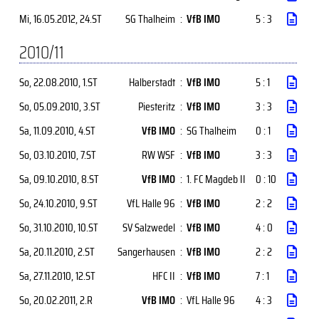
Mi, 16.05.2012
, 24.ST
SG Thalheim
:
VfB IMO
5 : 3
2010/11
So, 22.08.2010
, 1.ST
Halberstadt
:
VfB IMO
5 : 1
So, 05.09.2010
, 3.ST
Piesteritz
:
VfB IMO
3 : 3
Sa, 11.09.2010
, 4.ST
VfB IMO
:
SG Thalheim
0 : 1
So, 03.10.2010
, 7.ST
RW WSF
:
VfB IMO
3 : 3
Sa, 09.10.2010
, 8.ST
VfB IMO
:
1. FC Magdeb II
0 : 10
So, 24.10.2010
, 9.ST
VfL Halle 96
:
VfB IMO
2 : 2
So, 31.10.2010
, 10.ST
SV Salzwedel
:
VfB IMO
4 : 0
Sa, 20.11.2010
, 2.ST
Sangerhausen
:
VfB IMO
2 : 2
Sa, 27.11.2010
, 12.ST
HFC II
:
VfB IMO
7 : 1
So, 20.02.2011
, 2.R
VfB IMO
:
VfL Halle 96
4 : 3