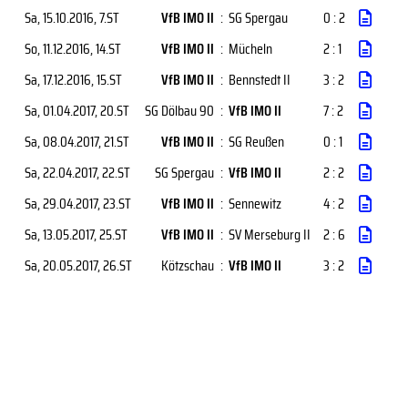
Sa, 15.10.2016
, 7.ST
VfB IMO II
:
SG Spergau
0 : 2
So, 11.12.2016
, 14.ST
VfB IMO II
:
Mücheln
2 : 1
Sa, 17.12.2016
, 15.ST
VfB IMO II
:
Bennstedt II
3 : 2
Sa, 01.04.2017
, 20.ST
SG Dölbau 90
:
VfB IMO II
7 : 2
Sa, 08.04.2017
, 21.ST
VfB IMO II
:
SG Reußen
0 : 1
Sa, 22.04.2017
, 22.ST
SG Spergau
:
VfB IMO II
2 : 2
Sa, 29.04.2017
, 23.ST
VfB IMO II
:
Sennewitz
4 : 2
Sa, 13.05.2017
, 25.ST
VfB IMO II
:
SV Merseburg II
2 : 6
Sa, 20.05.2017
, 26.ST
Kötzschau
:
VfB IMO II
3 : 2