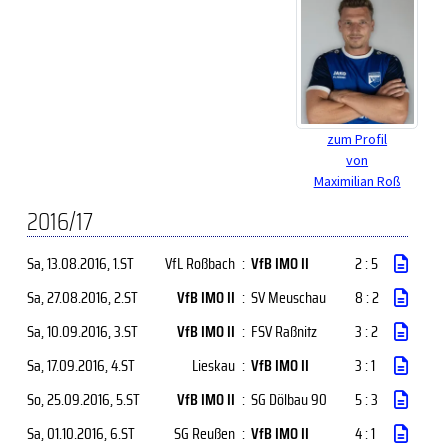
zum Profil
von
Maximilian Roß
2016/17
Sa, 13.08.2016
, 1.ST
VfL Roßbach
:
VfB IMO II
2 : 5
Sa, 27.08.2016
, 2.ST
VfB IMO II
:
SV Meuschau
8 : 2
Sa, 10.09.2016
, 3.ST
VfB IMO II
:
FSV Raßnitz
3 : 2
Sa, 17.09.2016
, 4.ST
Lieskau
:
VfB IMO II
3 : 1
So, 25.09.2016
, 5.ST
VfB IMO II
:
SG Dölbau 90
5 : 3
Sa, 01.10.2016
, 6.ST
SG Reußen
:
VfB IMO II
4 : 1