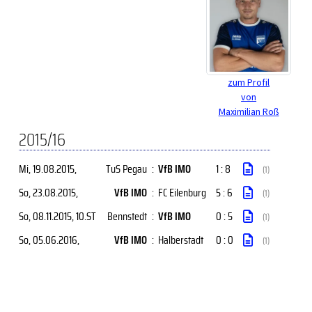
zum Profil
von
Maximilian Roß
2015/16
Mi, 19.08.2015
,
TuS Pegau
:
VfB IMO
1 : 8
(1)
So, 23.08.2015
,
VfB IMO
:
FC Eilenburg
5 : 6
(1)
So, 08.11.2015
, 10.ST
Bennstedt
:
VfB IMO
0 : 5
(1)
So, 05.06.2016
,
VfB IMO
:
Halberstadt
0 : 0
(1)