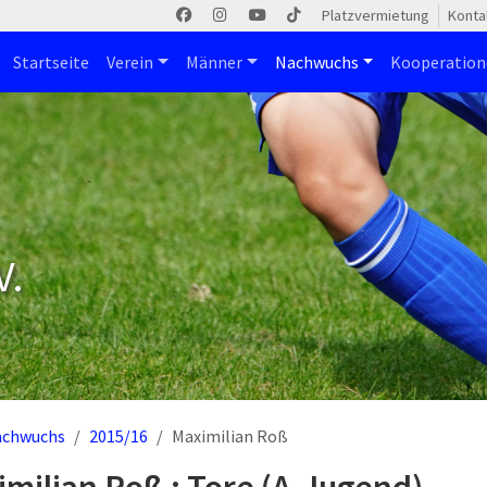
Platzvermietung
Konta
Startseite
Verein
Männer
Nachwuchs
Kooperatio
V.
achwuchs
2015/16
Maximilian Roß