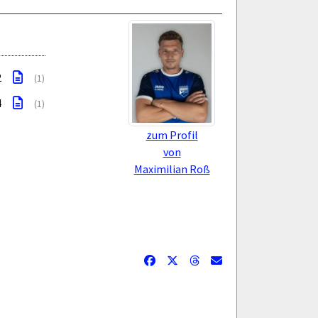
2
(1)
4
(1)
zum Profil
von
Maximilian Roß