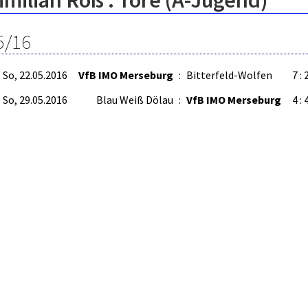
milian Roß : Tore (A-Jugend)
5/16
So, 22.05.2016
VfB IMO Merseburg
:
Bitterfeld-Wolfen
7 : 
So, 29.05.2016
Blau Weiß Dölau
:
VfB IMO Merseburg
4 : 