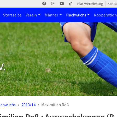
Platzvermietung
Konta
Startseite
Verein
Männer
Nachwuchs
Kooperatio
V.
achwuchs
2013/14
Maximilian Roß