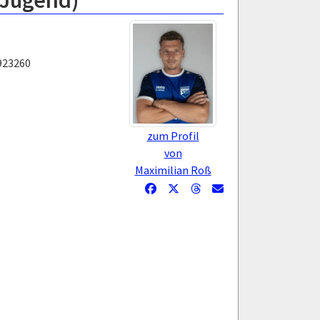
-Jugend)
923260
zum Profil
von
Maximilian Roß