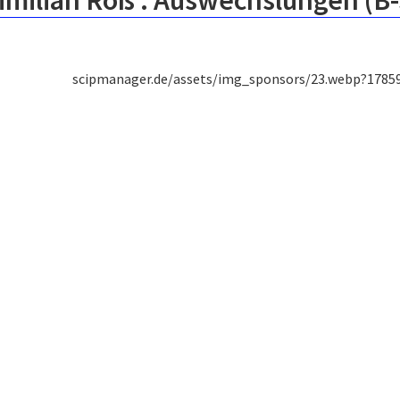
imilian Roß : Auswechslungen (B
scipmanager.de/assets/img_sponsors/23.webp?1785