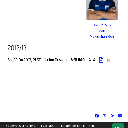
zum Profil
von
Maximilian Roß
2012/13
So, 28.04.2013
, 21.ST
Union Dessau
:
VfB IMO
4 : 4
(1)
Diese Webseite verwendet Cookies, um Dir den bestmöglichen
OK