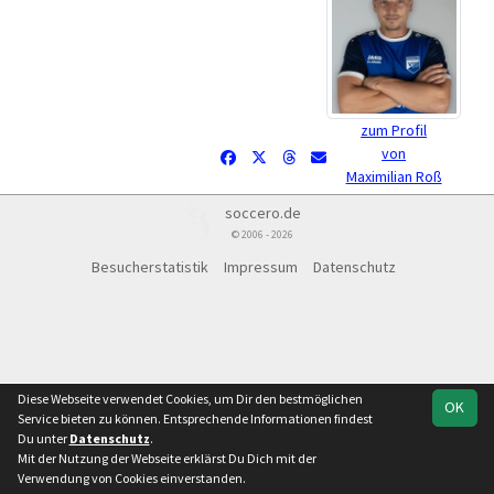
zum Profil
von
Maximilian Roß
soccero.de
© 2006 - 2026
Besucherstatistik
Impressum
Datenschutz
Diese Webseite verwendet Cookies, um Dir den bestmöglichen
OK
Service bieten zu können. Entsprechende Informationen findest
Du unter
Datenschutz
.
Mit der Nutzung der Webseite erklärst Du Dich mit der
Verwendung von Cookies einverstanden.