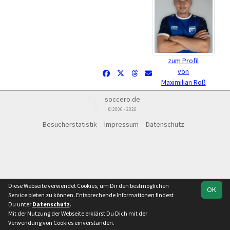
zum Profil
von
Maximilian Roß
soccero.de
© 2006 - 2026
Besucherstatistik
Impressum
Datenschutz
Diese Webseite verwendet Cookies, um Dir den bestmöglichen
OK
Service bieten zu können. Entsprechende Informationen findest
Du unter
Datenschutz
.
Mit der Nutzung der Webseite erklärst Du Dich mit der
Verwendung von Cookies einverstanden.