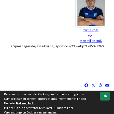
zum Profil
von
Maximilian Roß
scipmanager.de/assets/img_sponsors/23.webp?1785923260
Diese Webseite verwendet Cookies, um Dir den bestmöglichen
OK
soccero.de
Service bieten zu können. Entsprechende Informationen findest
© 2006 - 2026
Du unter
Datenschutz
.
Mit der Nutzung der Webseite erklärst Du Dich mit der
Besucherstatistik
Impressum
Datenschutz
Verwendung von Cookies einverstanden.