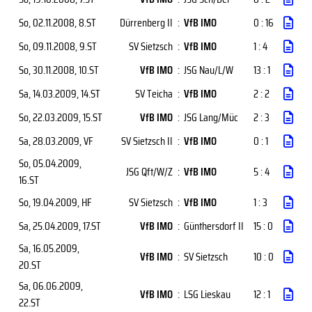
So, 02.11.2008
, 8.ST
Dürrenberg II
:
VfB IMO
0 : 16
So, 09.11.2008
, 9.ST
SV Sietzsch
:
VfB IMO
1 : 4
So, 30.11.2008
, 10.ST
VfB IMO
:
JSG Nau/L/W
13 : 1
Sa, 14.03.2009
, 14.ST
SV Teicha
:
VfB IMO
2 : 2
So, 22.03.2009
, 15.ST
VfB IMO
:
JSG Lang/Müc
2 : 3
Sa, 28.03.2009
, VF
SV Sietzsch II
:
VfB IMO
0 : 1
So, 05.04.2009
,
JSG Qft/W/Z
:
VfB IMO
5 : 4
16.ST
So, 19.04.2009
, HF
SV Sietzsch
:
VfB IMO
1 : 3
Sa, 25.04.2009
, 17.ST
VfB IMO
:
Günthersdorf II
15 : 0
Sa, 16.05.2009
,
VfB IMO
:
SV Sietzsch
10 : 0
20.ST
Sa, 06.06.2009
,
VfB IMO
:
LSG Lieskau
12 : 1
22.ST