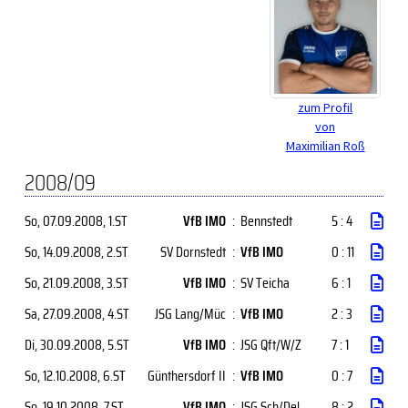
zum Profil
von
Maximilian Roß
2008/09
So, 07.09.2008
, 1.ST
VfB IMO
:
Bennstedt
5 : 4
So, 14.09.2008
, 2.ST
SV Dornstedt
:
VfB IMO
0 : 11
So, 21.09.2008
, 3.ST
VfB IMO
:
SV Teicha
6 : 1
Sa, 27.09.2008
, 4.ST
JSG Lang/Müc
:
VfB IMO
2 : 3
Di, 30.09.2008
, 5.ST
VfB IMO
:
JSG Qft/W/Z
7 : 1
So, 12.10.2008
, 6.ST
Günthersdorf II
:
VfB IMO
0 : 7
So, 19.10.2008
, 7.ST
VfB IMO
:
JSG Sch/Del
8 : 2