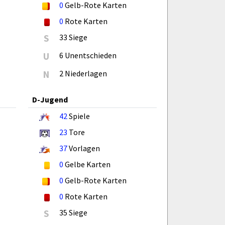
0
Gelb-Rote Karten
0
Rote Karten
S
33 Siege
U
6 Unentschieden
N
2 Niederlagen
D-Jugend
42
Spiele
23
Tore
37
Vorlagen
0
Gelbe Karten
0
Gelb-Rote Karten
0
Rote Karten
S
35 Siege