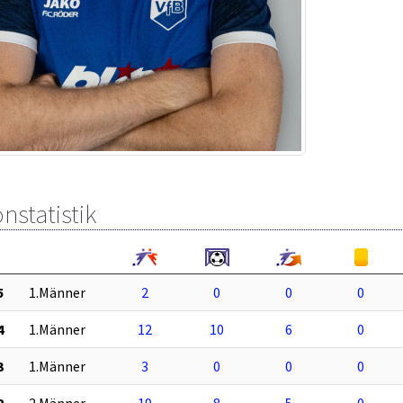
nstatistik
5
1.Männer
2
0
0
0
4
1.Männer
12
10
6
0
3
1.Männer
3
0
0
0