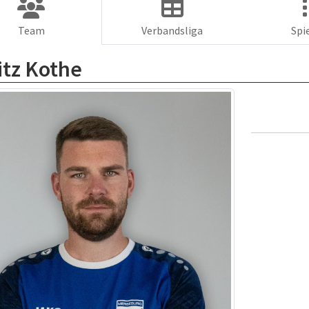
Team
Verbandsliga
Spi
itz Kothe