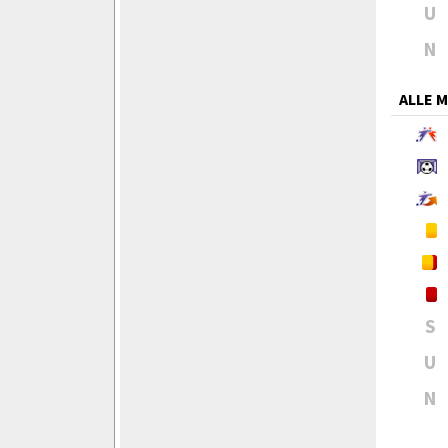
U
N
ALLE 
S
U
N