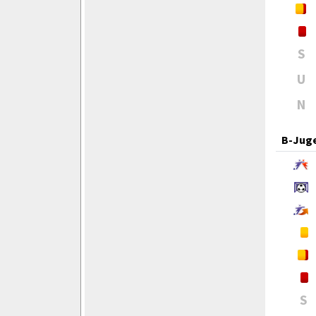
S
U
N
B-Jug
S