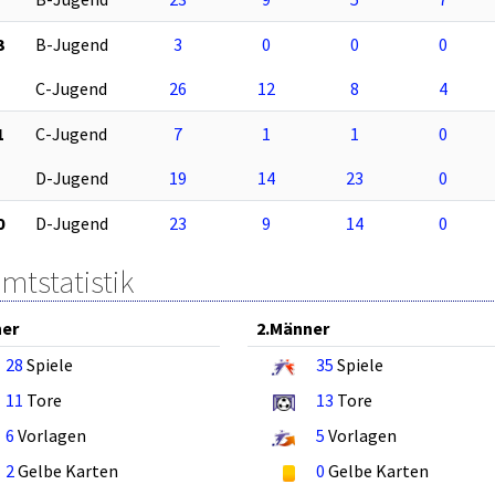
3
B-Jugend
3
0
0
0
C-Jugend
26
12
8
4
1
C-Jugend
7
1
1
0
D-Jugend
19
14
23
0
0
D-Jugend
23
9
14
0
mtstatistik
ner
2.Männer
28
Spiele
35
Spiele
11
Tore
13
Tore
6
Vorlagen
5
Vorlagen
2
Gelbe Karten
0
Gelbe Karten