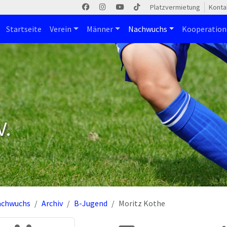
Platzvermietung
Konta
Startseite
Verein
Männer
Nachwuchs
Kooperatio
V.
achwuchs
Archiv
B-Jugend
Moritz Kothe