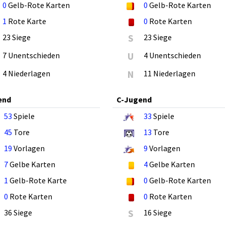
0
Gelb-Rote Karten
0
Gelb-Rote Karten
1
Rote Karte
0
Rote Karten
23 Siege
S
23 Siege
7 Unentschieden
U
4 Unentschieden
4 Niederlagen
N
11 Niederlagen
end
C-Jugend
53
Spiele
33
Spiele
45
Tore
13
Tore
19
Vorlagen
9
Vorlagen
7
Gelbe Karten
4
Gelbe Karten
1
Gelb-Rote Karte
0
Gelb-Rote Karten
0
Rote Karten
0
Rote Karten
36 Siege
S
16 Siege