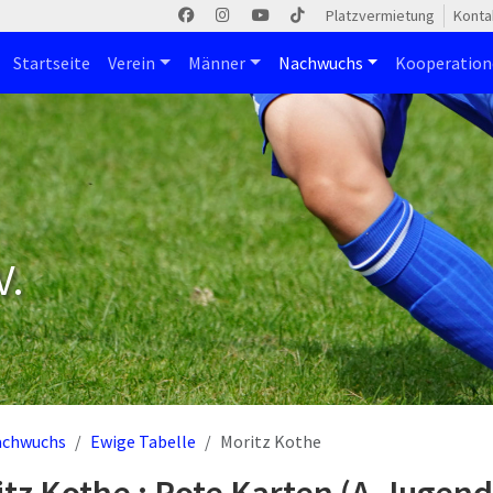
Platzvermietung
Konta
Startseite
Verein
Männer
Nachwuchs
Kooperatio
V.
achwuchs
Ewige Tabelle
Moritz Kothe