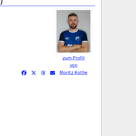
)
zum Profil
von
Moritz Kothe