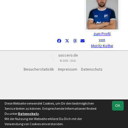
zum Profil
von
Moritz Kothe
soccero.de
© 2006 - 2026
Besucherstatistik
Impressum
Datenschutz
Diese Webseite verwendet Cookies, um Dir den bestmöglichen
OK
Service bieten zu können. Entsprechende Informationen findest
Du unter
Datenschutz
.
Mit der Nutzung der Webseite erklärst Du Dich mit der
Verwendung von Cookies einverstanden.