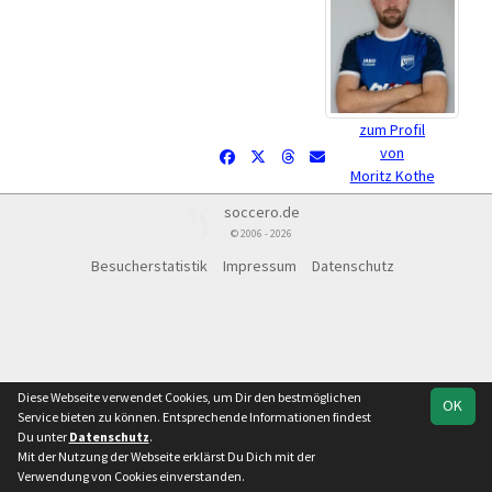
zum Profil
von
Moritz Kothe
soccero.de
© 2006 - 2026
Besucherstatistik
Impressum
Datenschutz
Diese Webseite verwendet Cookies, um Dir den bestmöglichen
OK
Service bieten zu können. Entsprechende Informationen findest
Du unter
Datenschutz
.
Mit der Nutzung der Webseite erklärst Du Dich mit der
Verwendung von Cookies einverstanden.