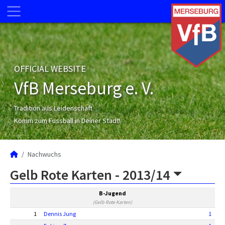
OFFICIAL WEBSITE
VfB Merseburg e. V.
Tradition aus Leidenschaft
Komm zum Fussball in Deiner Stadt!
Nachwuchs
Gelb Rote Karten -
2013/14
B-Jugend
(Gelb Rote Karten)
1
Dennis Jung
1