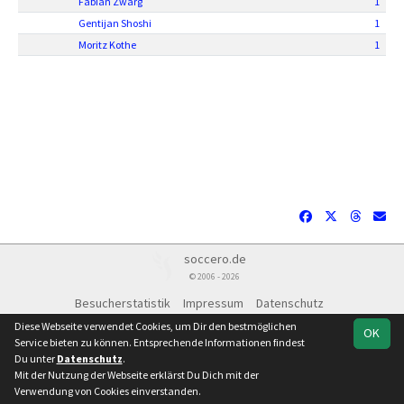
Fabian Zwarg
1
Gentijan Shoshi
1
Moritz Kothe
1
soccero.de
© 2006 - 2026
Besucherstatistik
Impressum
Datenschutz
Diese Webseite verwendet Cookies, um Dir den bestmöglichen
OK
Service bieten zu können. Entsprechende Informationen findest
Du unter
Datenschutz
.
Mit der Nutzung der Webseite erklärst Du Dich mit der
Verwendung von Cookies einverstanden.