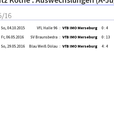
itz Kothe : Auswechslungen (A-J
5/16
So, 04.10.2015
VfL Halle 96
:
VfB IMO Merseburg
0 : 4
Fr, 06.05.2016
SV Braunsbedra
:
VfB IMO Merseburg
0 : 13
So, 29.05.2016
Blau Weiß Dölau
:
VfB IMO Merseburg
4 : 4