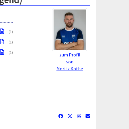
ugend)
(1)
(1)
(1)
zum Profil
von
Moritz Kothe