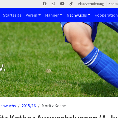
Platzvermietung
Konta
Startseite
Verein
Männer
Nachwuchs
Kooperatio
V.
achwuchs
2015/16
Moritz Kothe