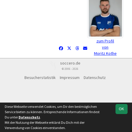
zum Profil
von
Moritz Kothe
soccero.de
© 2006 - 2026
Besucherstatistik
Impressum
Datenschutz
Diese Webseite verwendet Cookies, um Dir den bestmöglichen
OK
Service bieten zu können. Entsprechende Informationen findest
Du unter
Datenschutz
.
Mit der Nutzung der Webseite erklärst Du Dich mit der
Verwendung von Cookies einverstanden.