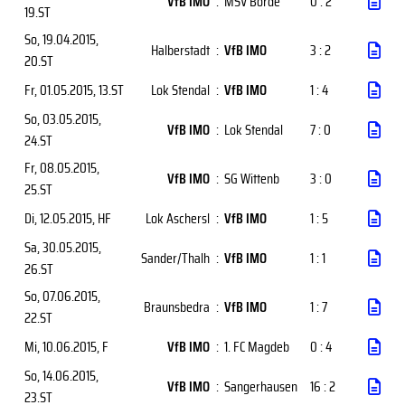
VfB IMO
:
MSV Börde
0 : 2
19.ST
So, 19.04.2015
,
Halberstadt
:
VfB IMO
3 : 2
20.ST
Fr, 01.05.2015
, 13.ST
Lok Stendal
:
VfB IMO
1 : 4
So, 03.05.2015
,
VfB IMO
:
Lok Stendal
7 : 0
24.ST
Fr, 08.05.2015
,
VfB IMO
:
SG Wittenb
3 : 0
25.ST
Di, 12.05.2015
, HF
Lok Aschersl
:
VfB IMO
1 : 5
Sa, 30.05.2015
,
Sander/Thalh
:
VfB IMO
1 : 1
26.ST
So, 07.06.2015
,
Braunsbedra
:
VfB IMO
1 : 7
22.ST
Mi, 10.06.2015
, F
VfB IMO
:
1. FC Magdeb
0 : 4
So, 14.06.2015
,
VfB IMO
:
Sangerhausen
16 : 2
23.ST