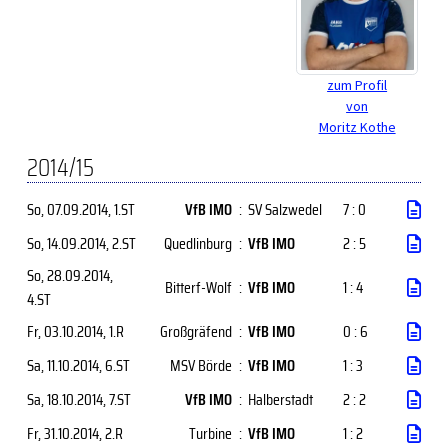
zum Profil
von
Moritz Kothe
2014/15
So, 07.09.2014
, 1.ST
VfB IMO
:
SV Salzwedel
7 : 0
So, 14.09.2014
, 2.ST
Quedlinburg
:
VfB IMO
2 : 5
So, 28.09.2014
,
Bitterf-Wolf
:
VfB IMO
1 : 4
4.ST
Fr, 03.10.2014
, 1.R
Großgräfend
:
VfB IMO
0 : 6
Sa, 11.10.2014
, 6.ST
MSV Börde
:
VfB IMO
1 : 3
Sa, 18.10.2014
, 7.ST
VfB IMO
:
Halberstadt
2 : 2
Fr, 31.10.2014
, 2.R
Turbine
:
VfB IMO
1 : 2