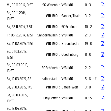
Mi, 05.11.2014
, 9.ST
SG Wittenb
:
VfB IMO
0 : 3
So, 09.11.2014
,
VfB IMO
:
Sander/Thalh
3 : 2
10.ST
Sa, 22.11.2014
, 3.ST
VfB IMO
:
SC Schöneb
10 : 2
Fr, 05.12.2014
, 12.ST
Sangerhausen
:
VfB IMO
2 : 3
Sa, 14.02.2015
, 11.ST
VfB IMO
:
Braunsbedra
19 : 0
So, 01.03.2015
,
VfB IMO
:
Quedlinburg
8 : 0
15.ST
So, 08.03.2015
,
SC Schöneb
:
VfB IMO
2 : 2
16.ST
Sa, 14.03.2015
, AF
Halberstadt
:
VfB IMO
5 : 6
n.E.
Sa, 21.03.2015
, 17.ST
VfB IMO
:
Bitterf-Wolf
3 : 0
Sa, 28.03.2015
,
Eisl/Hettst
:
VfB IMO
0 : 15
18.ST
So, 12.04.2015
,