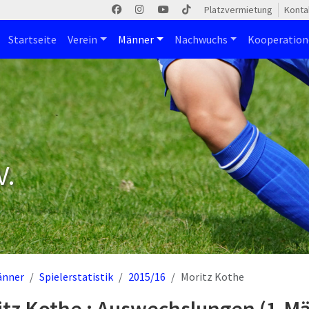
Platzvermietung
Konta
Startseite
Verein
Männer
Nachwuchs
Kooperatio
V.
änner
Spielerstatistik
2015/16
Moritz Kothe