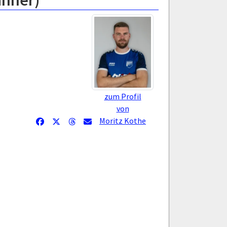
änner)
zum Profil
von
Moritz Kothe