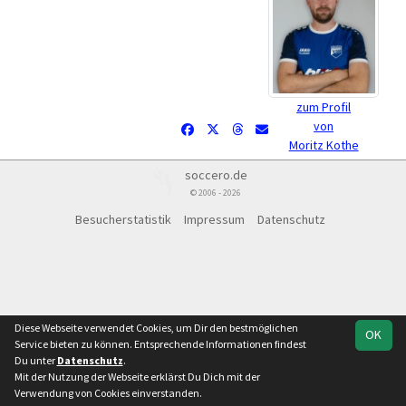
zum Profil
von
Moritz Kothe
soccero.de
© 2006 - 2026
Besucherstatistik
Impressum
Datenschutz
Diese Webseite verwendet Cookies, um Dir den bestmöglichen
OK
Service bieten zu können. Entsprechende Informationen findest
Du unter
Datenschutz
.
Mit der Nutzung der Webseite erklärst Du Dich mit der
Verwendung von Cookies einverstanden.