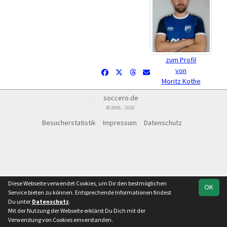
zum Profil
von
Moritz Kothe
soccero.de
© 2006 - 2026
Besucherstatistik
Impressum
Datenschutz
Diese Webseite verwendet Cookies, um Dir den bestmöglichen
OK
Service bieten zu können. Entsprechende Informationen findest
Du unter
Datenschutz
.
Mit der Nutzung der Webseite erklärst Du Dich mit der
Verwendung von Cookies einverstanden.