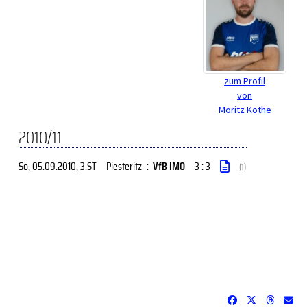
zum Profil
von
Moritz Kothe
2010/11
So, 05.09.2010
, 3.ST
Piesteritz
:
VfB IMO
3 : 3
(1)