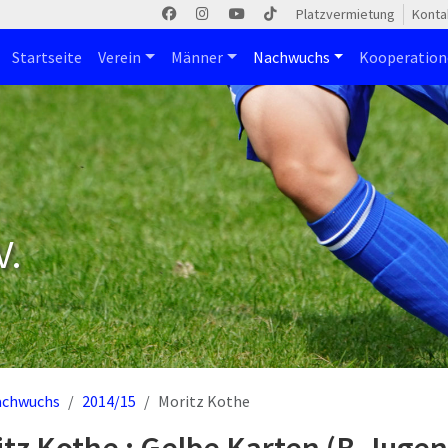
Platzvermietung
Konta
Startseite
Verein
Männer
Nachwuchs
Kooperatio
V.
achwuchs
2014/15
Moritz Kothe