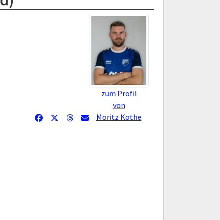
d)
zum Profil
von
Moritz Kothe