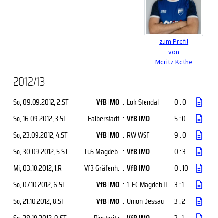
zum Profil
von
Moritz Kothe
2012/13
So, 09.09.2012
, 2.ST
VfB IMO
:
Lok Stendal
0 : 0
So, 16.09.2012
, 3.ST
Halberstadt
:
VfB IMO
5 : 0
So, 23.09.2012
, 4.ST
VfB IMO
:
RW WSF
9 : 0
So, 30.09.2012
, 5.ST
TuS Magdeb.
:
VfB IMO
0 : 3
Mi, 03.10.2012
, 1.R
VfB Gräfenh.
:
VfB IMO
0 : 10
So, 07.10.2012
, 6.ST
VfB IMO
:
1. FC Magdeb II
3 : 1
So, 21.10.2012
, 8.ST
VfB IMO
:
Union Dessau
3 : 2
So, 28.10.2012
, 9.ST
Piesteritz
:
VfB IMO
3 : 1