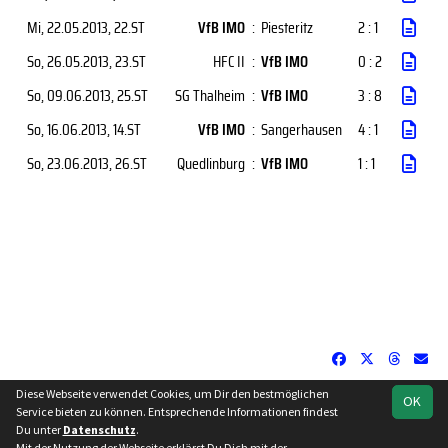
Mi, 22.05.2013
, 22.ST
VfB IMO
:
Piesteritz
2 : 1
So, 26.05.2013
, 23.ST
HFC II
:
VfB IMO
0 : 2
So, 09.06.2013
, 25.ST
SG Thalheim
:
VfB IMO
3 : 8
So, 16.06.2013
, 14.ST
VfB IMO
:
Sangerhausen
4 : 1
So, 23.06.2013
, 26.ST
Quedlinburg
:
VfB IMO
1 : 1
Diese Webseite verwendet Cookies, um Dir den bestmöglichen
OK
soccero.de
Service bieten zu können. Entsprechende Informationen findest
© 2006 - 2026
Du unter
Datenschutz
.
Mit der Nutzung der Webseite erklärst Du Dich mit der