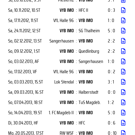
Sa, 10.11.2012
, 10.ST
VfB IMO
:
HFC II
0 : 3
Sa, 17.11.2012
, 11.ST
VfL Halle 96
:
VfB IMO
1 : 0
Sa, 24.11.2012
, 12.ST
VfB IMO
:
SG Thalheim
5 : 0
So, 02.12.2012
, 13.ST
Sangerhausen
:
VfB IMO
2 : 2
So, 09.12.2012
, 1.ST
VfB IMO
:
Quedlinburg
2 : 2
So, 03.02.2013
, AF
VfB IMO
:
Sangerhausen
1 : 0
So, 17.02.2013
, VF
VfL Halle 96
:
VfB IMO
0 : 2
So, 03.03.2013
, 15.ST
Lok Stendal
:
VfB IMO
3 : 1
Sa, 09.03.2013
, 16.ST
VfB IMO
:
Halberstadt
0 : 0
So, 07.04.2013
, 18.ST
VfB IMO
:
TuS Magdeb.
1 : 2
So, 14.04.2013
, 19.ST
1. FC Magdeb II
:
VfB IMO
5 : 0
Di, 30.04.2013
, HF
VfB IMO
:
HFC
0 : 6
Mo, 20.05.2013
, 17.ST
RW WSF
:
VfB IMO
0 : 10