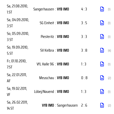
Sa, 21.08.2010
,
Sangerhausen
:
VfB IMO
4 : 3
(1)
1.ST
Sa, 04.09.2010
,
SG Einheit
:
VfB IMO
3 : 5
(1)
3.ST
So, 05.09.2010
,
Piesteritz
:
VfB IMO
3 : 3
(1)
3.ST
So, 19.09.2010
,
SV Kelbra
:
VfB IMO
3 : 8
(4)
5.ST
Fr, 01.10.2010
,
VfL Halle 96
:
VfB IMO
1 : 3
(1)
7.ST
Sa, 22.01.2011
,
Meuschau
:
VfB IMO
0 : 8
(2)
AF
Sa, 19.02.2011
,
Löbej/Nauend
:
VfB IMO
1 : 3
(1)
VF
Sa, 26.02.2011
,
VfB IMO
:
Sangerhausen
2 : 6
(2)
14.ST