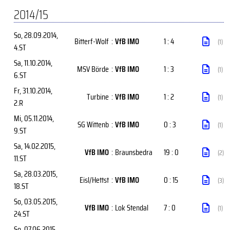
2014/15
So, 28.09.2014
,
Bitterf-Wolf
:
VfB IMO
1 : 4
(1)
4.ST
Sa, 11.10.2014
,
MSV Börde
:
VfB IMO
1 : 3
(1)
6.ST
Fr, 31.10.2014
,
Turbine
:
VfB IMO
1 : 2
(1)
2.R
Mi, 05.11.2014
,
SG Wittenb
:
VfB IMO
0 : 3
(1)
9.ST
Sa, 14.02.2015
,
VfB IMO
:
Braunsbedra
19 : 0
(2)
11.ST
Sa, 28.03.2015
,
Eisl/Hettst
:
VfB IMO
0 : 15
(3)
18.ST
So, 03.05.2015
,
VfB IMO
:
Lok Stendal
7 : 0
(1)
24.ST
So, 07.06.2015
,