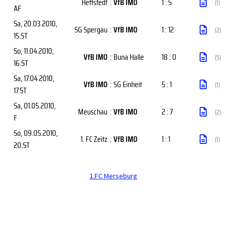
Hettstedt
:
VfB IMO
1 : 5
(1)
AF
Sa, 20.03.2010
,
SG Spergau
:
VfB IMO
1 : 12
(2)
15.ST
So, 11.04.2010
,
VfB IMO
:
Buna Halle
18 : 0
(5)
16.ST
Sa, 17.04.2010
,
VfB IMO
:
SG Einheit
5 : 1
(1)
17.ST
Sa, 01.05.2010
,
Meuschau
:
VfB IMO
2 : 7
(2)
F
So, 09.05.2010
,
1. FC Zeitz
:
VfB IMO
1 : 1
(1)
20.ST
1.FC Merseburg