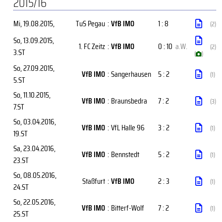
2015/16
Mi, 19.08.2015
,
TuS Pegau
:
VfB IMO
1 : 8
(2)
So, 13.09.2015
,
1. FC Zeitz
:
VfB IMO
0 : 10
a.W.
(2)
3.ST
(
)
So, 27.09.2015
,
VfB IMO
:
Sangerhausen
5 : 2
(1)
5.ST
So, 11.10.2015
,
VfB IMO
:
Braunsbedra
7 : 2
(3)
7.ST
So, 03.04.2016
,
VfB IMO
:
VfL Halle 96
3 : 2
(1)
19.ST
Sa, 23.04.2016
,
VfB IMO
:
Bennstedt
5 : 2
(1)
23.ST
So, 08.05.2016
,
Staßfurt
:
VfB IMO
2 : 3
(1)
24.ST
So, 22.05.2016
,
VfB IMO
:
Bitterf-Wolf
7 : 2
(1)
25.ST