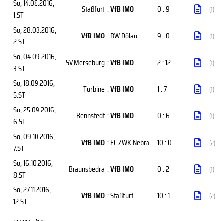
So, 14.08.2016
,
Staßfurt
:
VfB IMO
0 : 9
(1)
1.ST
So, 28.08.2016
,
VfB IMO
:
BW Dölau
9 : 0
(1)
2.ST
So, 04.09.2016
,
SV Merseburg
:
VfB IMO
2 : 12
(1)
3.ST
So, 18.09.2016
,
Turbine
:
VfB IMO
1 : 7
(1)
5.ST
So, 25.09.2016
,
Bennstedt
:
VfB IMO
0 : 6
(1)
6.ST
So, 09.10.2016
,
VfB IMO
:
FC ZWK Nebra
10 : 0
(2)
7.ST
So, 16.10.2016
,
Braunsbedra
:
VfB IMO
0 : 2
(1)
8.ST
So, 27.11.2016
,
VfB IMO
:
Staßfurt
10 : 1
(2)
12.ST