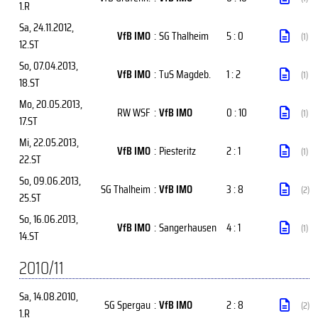
1.R
Sa, 24.11.2012
,
VfB IMO
:
SG Thalheim
5 : 0
(1)
12.ST
So, 07.04.2013
,
VfB IMO
:
TuS Magdeb.
1 : 2
(1)
18.ST
Mo, 20.05.2013
,
RW WSF
:
VfB IMO
0 : 10
(1)
17.ST
Mi, 22.05.2013
,
VfB IMO
:
Piesteritz
2 : 1
(1)
22.ST
So, 09.06.2013
,
SG Thalheim
:
VfB IMO
3 : 8
(2)
25.ST
So, 16.06.2013
,
VfB IMO
:
Sangerhausen
4 : 1
(1)
14.ST
2010/11
Sa, 14.08.2010
,
SG Spergau
:
VfB IMO
2 : 8
(2)
1.R