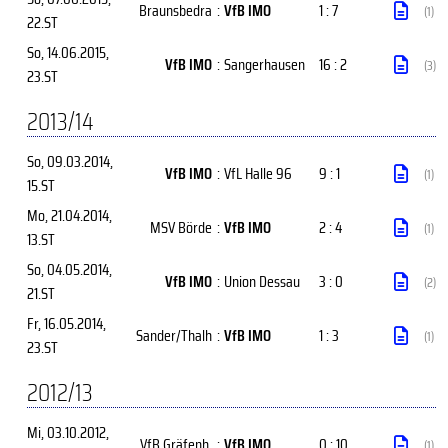
Braunsbedra
:
VfB IMO
1 : 7
(1)
22.ST
So, 14.06.2015
,
VfB IMO
:
Sangerhausen
16 : 2
(3)
23.ST
2013/14
So, 09.03.2014
,
VfB IMO
:
VfL Halle 96
9 : 1
(1)
15.ST
Mo, 21.04.2014
,
MSV Börde
:
VfB IMO
2 : 4
(1)
13.ST
So, 04.05.2014
,
VfB IMO
:
Union Dessau
3 : 0
(2)
21.ST
Fr, 16.05.2014
,
Sander/Thalh
:
VfB IMO
1 : 3
(1)
23.ST
2012/13
Mi, 03.10.2012
,
VfB Gräfenh.
:
VfB IMO
0 : 10
(1)