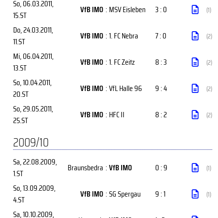
So, 06.03.2011
,
VfB IMO
:
MSV Eisleben
3 : 0
(1)
15.ST
Do, 24.03.2011
,
VfB IMO
:
1. FC Nebra
7 : 0
(2)
11.ST
Mi, 06.04.2011
,
VfB IMO
:
1. FC Zeitz
8 : 3
(2)
13.ST
So, 10.04.2011
,
VfB IMO
:
VfL Halle 96
9 : 4
(2)
20.ST
So, 29.05.2011
,
VfB IMO
:
HFC II
8 : 2
(2)
25.ST
2009/10
Sa, 22.08.2009
,
Braunsbedra
:
VfB IMO
0 : 9
(1)
1.ST
So, 13.09.2009
,
VfB IMO
:
SG Spergau
9 : 1
(1)
4.ST
Sa, 10.10.2009
,