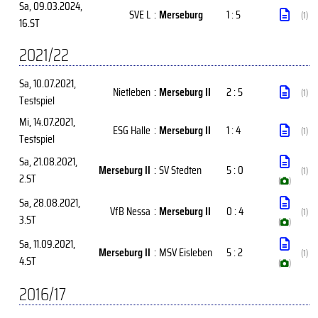
Sa, 09.03.2024
,
SVE L
:
Merseburg
1 : 5
(1)
16.ST
2021/22
Sa, 10.07.2021
,
Nietleben
:
Merseburg II
2 : 5
(1)
Testspiel
Mi, 14.07.2021
,
ESG Halle
:
Merseburg II
1 : 4
(1)
Testspiel
Sa, 21.08.2021
,
Merseburg II
:
SV Stedten
5 : 0
(1)
2.ST
(
)
Sa, 28.08.2021
,
VfB Nessa
:
Merseburg II
0 : 4
(1)
3.ST
(
)
Sa, 11.09.2021
,
Merseburg II
:
MSV Eisleben
5 : 2
(1)
4.ST
(
)
2016/17