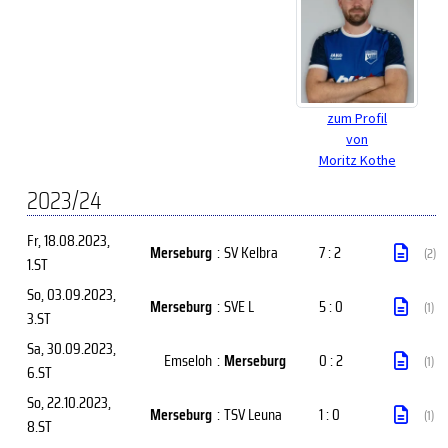
zum Profil
von
Moritz Kothe
2023/24
Fr, 18.08.2023
,
Merseburg
:
SV Kelbra
7 : 2
(2)
1.ST
So, 03.09.2023
,
Merseburg
:
SVE L
5 : 0
(1)
3.ST
Sa, 30.09.2023
,
Emseloh
:
Merseburg
0 : 2
(1)
6.ST
So, 22.10.2023
,
Merseburg
:
TSV Leuna
1 : 0
(1)
8.ST