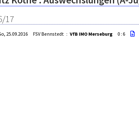
itz Kothe : Auswechslungen (A-J
6/17
So, 25.09.2016
FSV Bennstedt
:
VfB IMO Merseburg
0 : 6