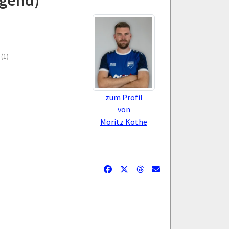
ugend)
(1)
zum Profil
von
Moritz Kothe