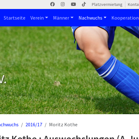
Platzvermietung
Konta
Startseite
Verein
Männer
Nachwuchs
Kooperatio
V.
achwuchs
2016/17
Moritz Kothe