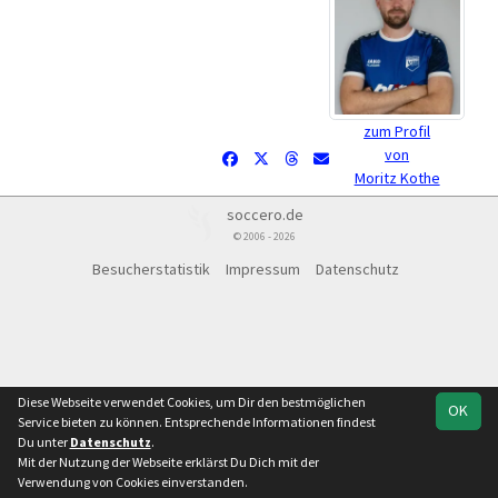
zum Profil
von
Moritz Kothe
soccero.de
© 2006 - 2026
Besucherstatistik
Impressum
Datenschutz
Diese Webseite verwendet Cookies, um Dir den bestmöglichen
OK
Service bieten zu können. Entsprechende Informationen findest
Du unter
Datenschutz
.
Mit der Nutzung der Webseite erklärst Du Dich mit der
Verwendung von Cookies einverstanden.